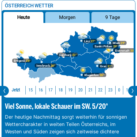
ÖSTERREICH WETTER
Morgen
9 Tage
Heute
Linz
27°
Wien
29°
Sankt Pölten
29°
Eisenstadt
30°
Salzburg
23°
Bregenz
28°
Innsbruck
20°
Graz
31°
Klagenfurt
26°
Jetzt
15
16
17
18
19
20
21
22
23
0
1
2
Viel Sonne, lokale Schauer im SW. 5/20°
Der heutige Nachmittag sorgt weiterhin für sonnigen
Wettercharakter in weiten Teilen Österreichs, im
Westen und Süden zeigen sich zeitweise dichtere