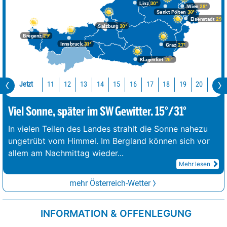
Linz
30°
Wien
28°
Sankt Pölten
30°
Eisenstadt
29°
Salzburg
30°
Bregenz
29°
Innsbruck
31°
Graz
27°
Klagenfurt
26°
Jetzt
11
12
13
14
15
16
17
18
19
20
21
Viel Sonne, später im SW Gewitter. 15°/31°
In vielen Teilen des Landes strahlt die Sonne nahezu
ungetrübt vom Himmel. Im Bergland können sich vor
allem am Nachmittag wieder
...
Mehr lesen
mehr Österreich-Wetter
INFORMATION & OFFENLEGUNG