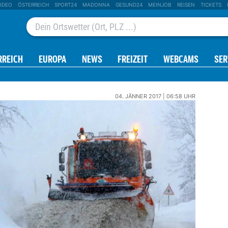
IDEO
ÖSTERREICH
SPORT24
MADONNA
GESUND24
MEINJOB
REISEN
TICKETS
RREICH
EUROPA
NEWS
FREIZEIT
WEBCAMS
SER
04. JÄNNER 2017 | 06:58 UHR