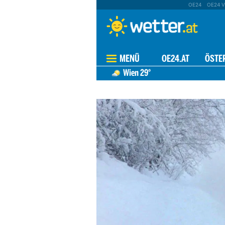
OE24
OE24 V
MENÜ
OE24.AT
ÖSTE
Wien
29°