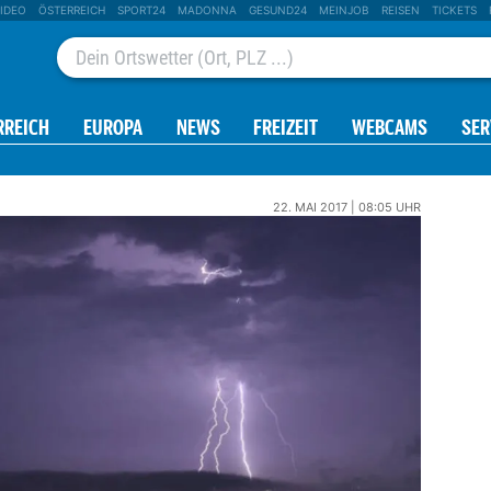
IDEO
ÖSTERREICH
SPORT24
MADONNA
GESUND24
MEINJOB
REISEN
TICKETS
RREICH
EUROPA
NEWS
FREIZEIT
WEBCAMS
SER
22. MAI 2017 | 08:05 UHR