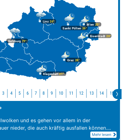
Linz
26°
Wien
25°
Sankt Pölten
26°
Eisenstadt
26°
Salzburg
19°
Graz
28°
Klagenfurt
21°
10
11
12
13
14
15
16
17
3
4
5
6
7
8
9
°
llwolken und es gehen vor allem in der
er nieder, die auch kräftig ausfallen können.
...
Mehr lesen