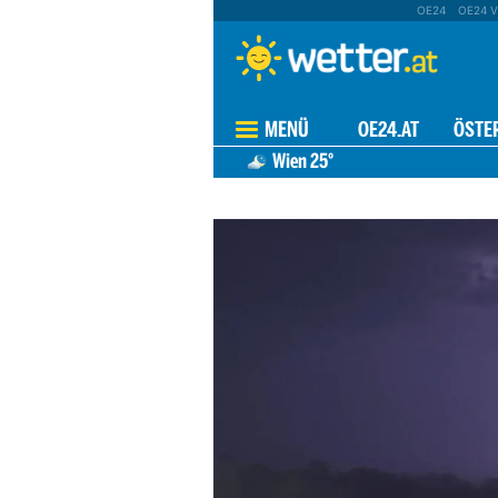
OE24
OE24 V
MENÜ
OE24.AT
ÖSTE
Wien
25°