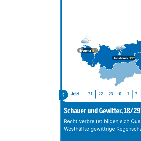
Bregenz
24°
Innsbruck
19°
Jetzt
21
22
23
0
1
2
Schauer und Gewitter, 18/29
Recht verbreitet bilden sich Que
Westhälfte gewittrige Regenschau