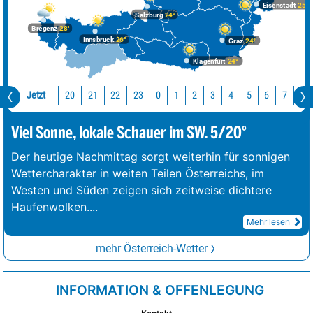
Eisenstadt
25°
Salzburg
24°
Bregenz
28°
Innsbruck
26°
Graz
24°
Klagenfurt
24°
Jetzt
20
21
22
23
0
1
2
3
4
5
6
7
8
Viel Sonne, lokale Schauer im SW. 5/20°
Der heutige Nachmittag sorgt weiterhin für sonnigen
Wettercharakter in weiten Teilen Österreichs, im
Westen und Süden zeigen sich zeitweise dichtere
Haufenwolken.
...
Mehr lesen
mehr Österreich-Wetter
INFORMATION & OFFENLEGUNG