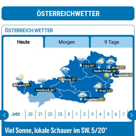
ÖSTERREICHWETTER
ÖSTERREICH WETTER
Morgen
9 Tage
Heute
Linz
25°
Wien
27°
Sankt Pölten
26°
Eisenstadt
28°
Salzburg
19°
Bregenz
25°
Innsbruck
22°
Graz
29°
Klagenfurt
22°
Jetzt
20
21
22
23
0
1
2
3
4
5
6
7
8
Viel Sonne, lokale Schauer im SW. 5/20°