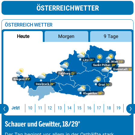
ÖSTERREICHWETTER
ÖSTERREICH WETTER
Morgen
9 Tage
Heute
Linz
26°
Wien
25°
Sankt Pölten
25°
Eisenstadt
26°
Salzburg
23°
Bregenz
23°
Innsbruck
23°
Graz
30°
Klagenfurt
24°
Jetzt
10
11
12
13
14
15
16
17
18
19
20
Schauer und Gewitter, 18/29°
Der Tag beginnt vor allem in der Osthälfte stark