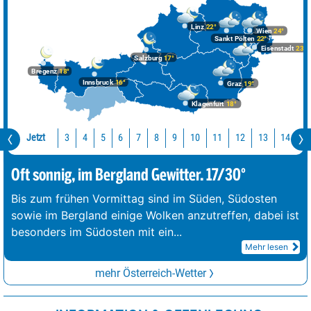
Linz
22°
Wien
24°
Sankt Pölten
22°
Eisenstadt
23°
Salzburg
17°
Bregenz
18°
Innsbruck
16°
Graz
19°
Klagenfurt
18°
Jetzt
10
11
12
13
14
1
3
4
5
6
7
8
9
Oft sonnig, im Bergland Gewitter. 17/30°
Bis zum frühen Vormittag sind im Süden, Südosten
sowie im Bergland einige Wolken anzutreffen, dabei ist
besonders im Südosten mit ein
...
Mehr lesen
mehr Österreich-Wetter