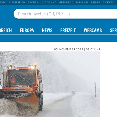
IDEO
ÖSTERREICH
SPORT24
MADONNA
GESUND24
MEINJOB
REISEN
TICKETS
RREICH
EUROPA
NEWS
FREIZEIT
WEBCAMS
SER
05. NOVEMBER 2022 | 08:01 UHR