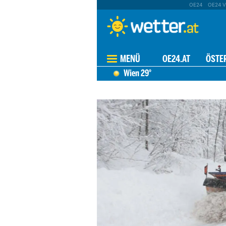
OE24
OE24 V
MENÜ
OE24.AT
ÖSTE
Wien
29°