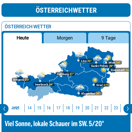
ÖSTERREICHWETTER
ÖSTERREICH WETTER
Morgen
9 Tage
Heute
Linz
30°
Wien
34°
Sankt Pölten
28°
Eisenstadt
36°
Salzburg
27°
Bregenz
25°
Innsbruck
24°
Graz
37°
Klagenfurt
34°
Jetzt
14
15
16
17
18
19
20
21
22
23
0
Viel Sonne, lokale Schauer im SW. 5/20°