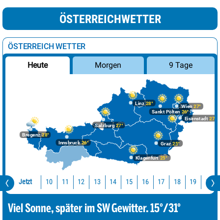
ÖSTERREICHWETTER
ÖSTERREICH WETTER
Morgen
9 Tage
Heute
Linz
28°
Wien
27°
Sankt Pölten
26°
Eisenstadt
27°
Salzburg
27°
Bregenz
28°
Innsbruck
26°
Graz
25°
Klagenfurt
25°
Jetzt
10
11
12
13
14
15
16
17
18
19
20
Viel Sonne, später im SW Gewitter. 15°/31°