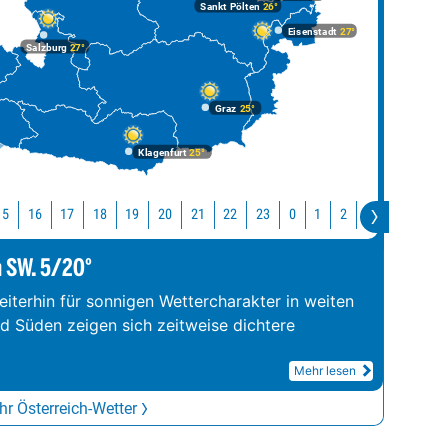
Sankt Pölten
26°
Eisenstadt
27°
Salzburg
27°
Graz
25°
Klagenfurt
25°
15
16
17
18
19
20
21
22
23
0
1
2
3
4
5
m SW. 5/20°
iterhin für sonnigen Wettercharakter in weiten
nd Süden zeigen sich zeitweise dichtere
Mehr lesen
r Österreich-Wetter