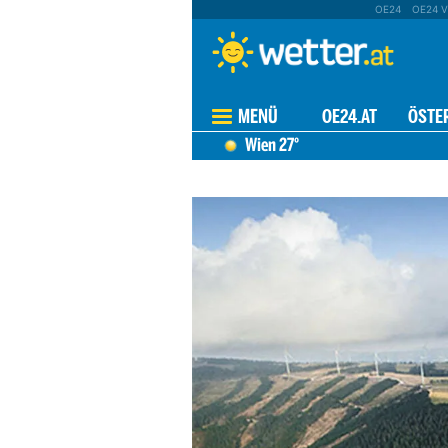
OE24
OE24 V
MENÜ
OE24.AT
ÖSTE
Wien
27°