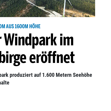
OM AUS 1600M HÖHE
r Windpark im
irge eröffnet
park produziert auf 1.600 Metern Seehöhe
halte