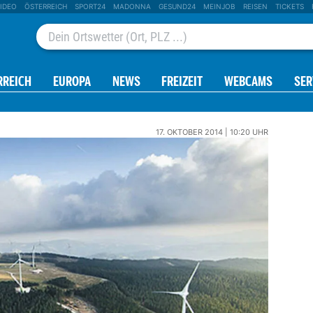
IDEO
ÖSTERREICH
SPORT24
MADONNA
GESUND24
MEINJOB
REISEN
TICKETS
RREICH
EUROPA
NEWS
FREIZEIT
WEBCAMS
SER
17. OKTOBER 2014 | 10:20 UHR