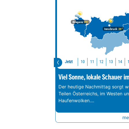
Bregenz
28°
Innsbruck
26°
Jetzt
10
11
12
13
14
Viel Sonne, lokale Schauer i
Der heutige Nachmittag sorgt we
Teilen Österreichs, im Westen u
Haufenwolken.
...
meh