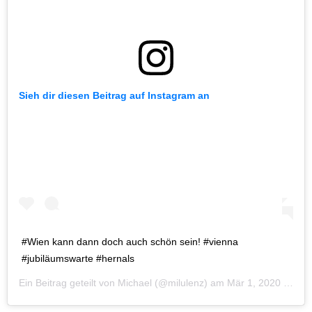
Sieh dir diesen Beitrag auf Instagram an
#Wien kann dann doch auch schön sein! #vienna
#jubiläumswarte #hernals
Ein Beitrag geteilt von
Michael
(@milulenz) am
Mär 1, 2020 um 9:45 PST