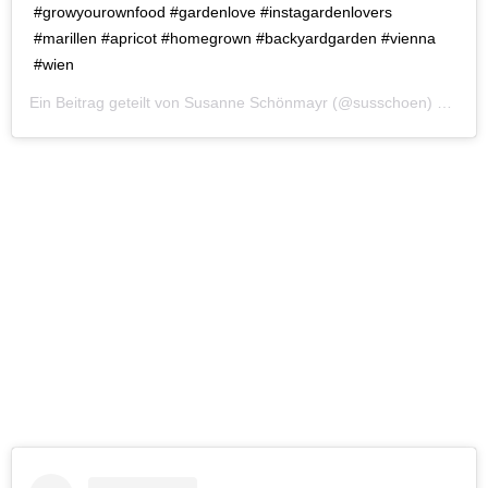
#growyourownfood #gardenlove #instagardenlovers
#marillen #apricot #homegrown #backyardgarden #vienna
#wien
Ein Beitrag geteilt von
Susanne Schönmayr
(@susschoen) am
Mär