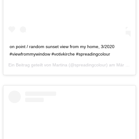
on point / random sunset view from my home, 3/2020
#viewfrommywindow #votivkirche #spreadingcolour
Ein Beitrag geteilt von
Martina
(@spreadingcolour) am
Mär 1, 2020 um 9:45 PST