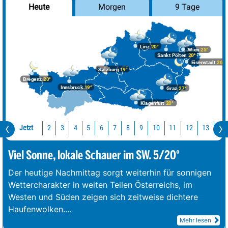
Morgen
9 Tage
Heute
Linz
20°
Wien
25°
Sankt Pölten
20°
Eisenstadt
26°
Salzburg
19°
Bregenz
20°
Innsbruck
19°
Graz
27°
Klagenfurt
20°
Jetzt
10
11
12
13
14
2
3
4
5
6
7
8
9
Viel Sonne, lokale Schauer im SW. 5/20°
Der heutige Nachmittag sorgt weiterhin für sonnigen
Wettercharakter in weiten Teilen Österreichs, im
Westen und Süden zeigen sich zeitweise dichtere
Haufenwolken.
...
Mehr lesen