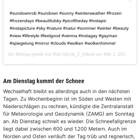
#sundownrob #sundown #sunny #winterweather #frozen
#frozendays #beautifulsky #picoftheday #instapic
#instapicture #sky #nature #natur #sommer #winter #beauty
#view #lifestyle #feelgood #vienna #instagay #gayman
#spiegelung #mirror #clouds #wolken #wolkenhimmel
Ein Beitrag geteilt von
Rob
(@rob_2_follow) am
Mär 1, 2020 um 9:18 PST
Am Dienstag kommt der Schnee
Wechselhaft bleibt es allerdings auch in den nächsten
Tagen. Zu Wochenbeginn ist im Süden und Westen mit
Niederschlägen zu rechnen, kündigte die Zentralanstalt
für Meteorologie und Geodynamik (ZAMG) am Sonntag
an. Ab Dienstag schneit es wieder. Die Schneefallgrenze
liegt dabei zwischen 600 und 1.200 Metern. Auch im
Norden und Osten verläuft der Tag trüb und regnerisch,