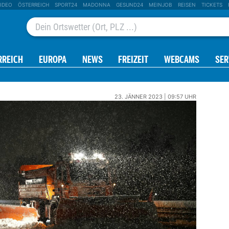
IDEO
ÖSTERREICH
SPORT24
MADONNA
GESUND24
MEINJOB
REISEN
TICKETS
RREICH
EUROPA
NEWS
FREIZEIT
WEBCAMS
SER
23. JÄNNER 2023 | 09:57 UHR