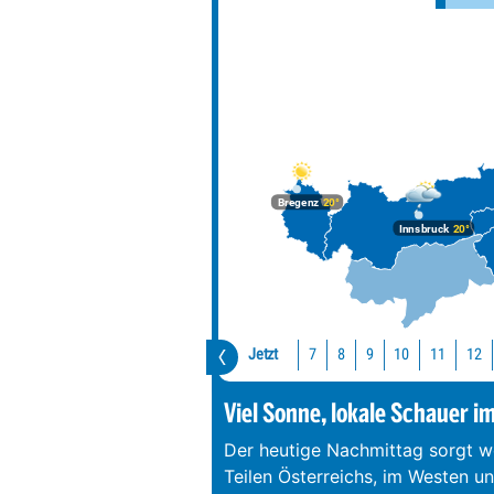
Bregenz
20°
Innsbruck
20°
Jetzt
10
11
12
7
8
9
Viel Sonne, lokale Schauer i
Der heutige Nachmittag sorgt we
Teilen Österreichs, im Westen u