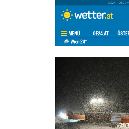
OE24
OE24 V
MENÜ
OE24.AT
ÖSTE
Wien
24°