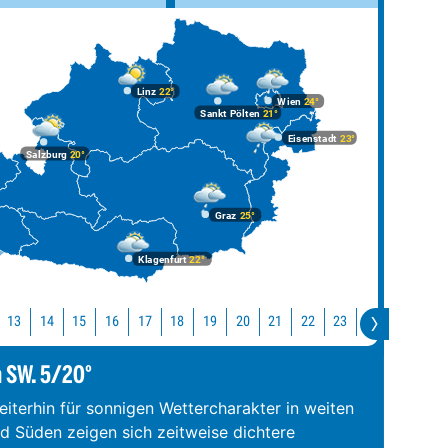
Linz
22°
Wien
24°
Sankt Pölten
21°
Eisenstadt
23°
Salzburg
20°
Graz
25°
Klagenfurt
22°
13
14
15
16
17
18
19
20
21
22
23
0
1
2
m SW. 5/20°
iterhin für sonnigen Wettercharakter in weiten
nd Süden zeigen sich zeitweise dichtere