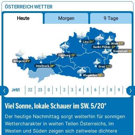
ÖSTERREICH WETTER
Morgen
9 Tage
Heute
Linz
21°
Wien
27°
Sankt Pölten
27°
Eisenstadt
26°
Salzburg
19°
Bregenz
23°
Innsbruck
19°
Graz
27°
Klagenfurt
22°
Jetzt
22
23
10
0
1
2
3
4
5
6
7
8
9
Viel Sonne, lokale Schauer im SW. 5/20°
Der heutige Nachmittag sorgt weiterhin für sonnigen
Wettercharakter in weiten Teilen Österreichs, im
Westen und Süden zeigen sich zeitweise dichtere