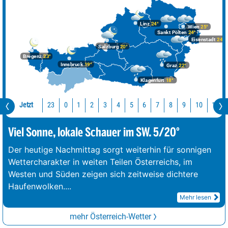
Linz
24°
Wien
25°
Sankt Pölten
24°
Eisenstadt
24°
Salzburg
20°
Bregenz
23°
Innsbruck
19°
Graz
22°
Klagenfurt
18°
Jetzt
23
10
11
0
1
2
3
4
5
6
7
8
9
Viel Sonne, lokale Schauer im SW. 5/20°
Der heutige Nachmittag sorgt weiterhin für sonnigen
Wettercharakter in weiten Teilen Österreichs, im
Westen und Süden zeigen sich zeitweise dichtere
Haufenwolken.
...
Mehr lesen
mehr Österreich-Wetter