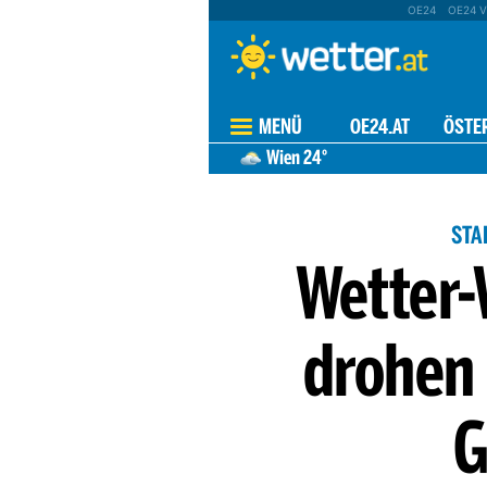
OE24
OE24 V
MENÜ
OE24.AT
ÖSTE
Wien
24°
STA
Wetter-
drohen 
G