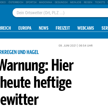
IDEO
ÖSTERREICH
SPORT24
MADONNA
GESUND24
MEINJOB
REISEN
TICKETS
RREICH
EUROPA
NEWS
FREIZEIT
WEBCAMS
SER
09. JUNI 2021 | 06:54 UHR
RKREGEN UND HAGEL
Warnung: Hier
heute heftige
ewitter