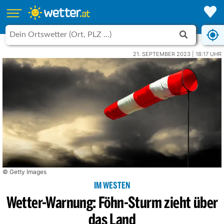
21. SEPTEMBER 2023 | 18:17 UHR
© Getty Images
IM WESTEN
Wetter-Warnung: Föhn-Sturm zieht über
das Land