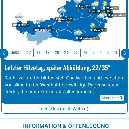
Linz
27°
Wien
33°
Sankt Pölten
29°
Eisenstadt
34°
Salzburg
26°
Bregenz
27°
Innsbruck
24°
Graz
35°
Klagenfurt
31°
Jetzt
17
18
19
20
21
22
23
0
1
2
3
4
Letzter Hitzetag, später Abkühlung, 22/35°
Recht verbreitet bilden sich Quellwolken und es gehen
vor allem in der Westhälfte gewittrige Regenschauer
nieder, die auch kräftig ausfallen können.
...
Mehr lesen
mehr Österreich-Wetter
INFORMATION & OFFENLEGUNG