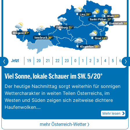
Linz
26°
Wien
27°
Sankt Pölten
27°
Eisenstadt
28°
Salzburg
23°
Bregenz
27°
Innsbruck
20°
Graz
24°
Klagenfurt
28°
Jetzt
19
20
21
22
23
0
1
2
3
4
5
6
7
Viel Sonne, lokale Schauer im SW. 5/20°
Der heutige Nachmittag sorgt weiterhin für sonnigen
Wettercharakter in weiten Teilen Österreichs, im
Westen und Süden zeigen sich zeitweise dichtere
Haufenwolken.
...
Mehr lesen
mehr Österreich-Wetter