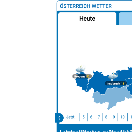
ÖSTERREICH WETTER
Heute
Bregenz
22°
Innsbruck
18°
Jetzt
10
5
6
7
8
9