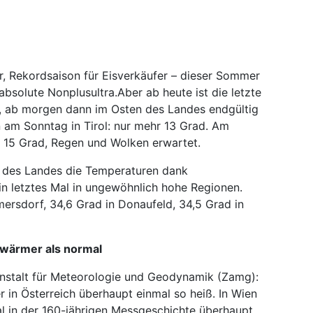
 Rekordsaison für Eisverkäufer – dieser Sommer
absolute Nonplusultra.Aber ab heute ist die letzte
, ab morgen dann im Osten des Landes endgültig
 am Sonntag in Tirol: nur mehr 13 Grad. Am
 15 Grad, Regen und Wolken erwartet.
n des Landes die Temperaturen dank
n letztes Mal in ungewöhnlich hohe Regionen.
ersdorf, 34,6 Grad in Donaufeld, 34,5 Grad in
 wärmer als normal
anstalt für Meteo­rologie und Geodynamik (Zamg):
 in Österreich überhaupt einmal so heiß. In Wien
al in der 160-jährigen Messgeschichte überhaupt