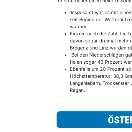
erlebte heuer einen Rekord-Somm
Insgesamt war es mit eine
seit Beginn der Wetteraufz
wärmer.
Extrem auch die Zahl der T
davon sogar dreimal mehr al
Bregenz und Linz wurden di
Bei den Niederschlägen gab
fielen sogar 43 Prozent wen
Ebenfalls um 20 Prozent st
Höchsttemperatur: 38,3 Grad
Langenlebarn. Trockenster 
Regen.
ÖSTE