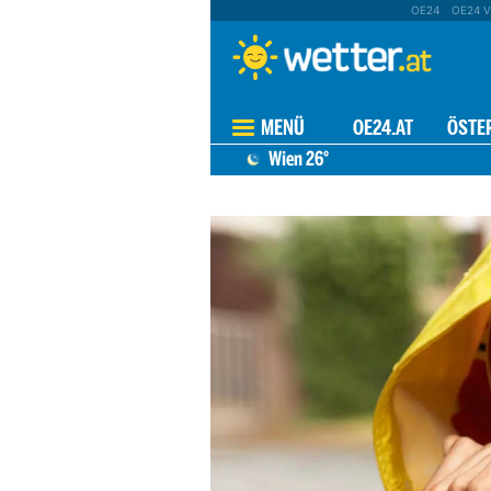
OE24
OE24 V
MENÜ
OE24.AT
ÖSTE
Wien
26°