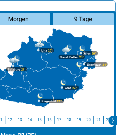
Morgen
9 Tage
Linz
25°
Wien
26°
Sankt Pölten
25°
Eisenstadt
24°
Salzburg
21°
Graz
22°
Klagenfurt
21°
11
12
13
14
15
16
17
18
19
20
21
22
23
0