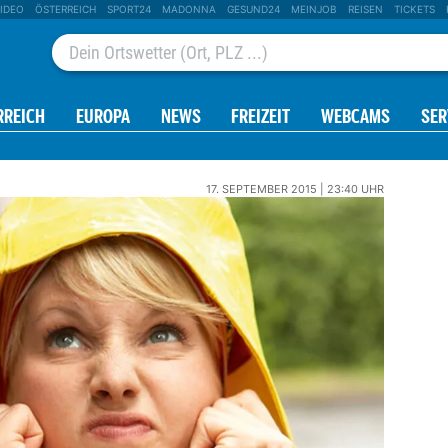
IDEO
ÖSTERREICH
SPORT24
MADONNA
GESUND24
MEINJOB
REISEN
TICKETS
RREICH
EUROPA
NEWS
FREIZEIT
WEBCAMS
SER
17. SEPTEMBER 2015 | 23:40 UHR