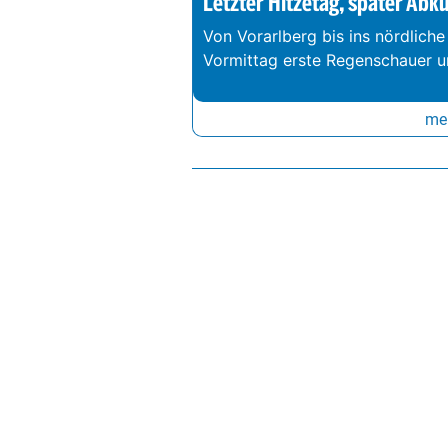
Letzter Hitzetag, später Abk
Von Vorarlberg bis ins nördliche
Vormittag erste Regenschauer un
meh