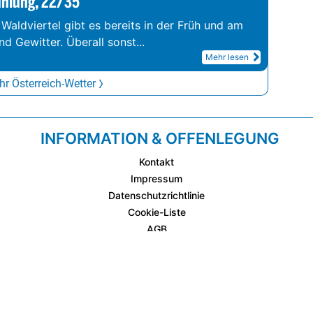
ühlung, 22/35°
 Waldviertel gibt es bereits in der Früh und am
d Gewitter. Überall sonst
...
Mehr lesen
r Österreich-Wetter
INFORMATION & OFFENLEGUNG
Kontakt
Impressum
Datenschutzrichtlinie
Cookie-Liste
AGB
Fixplatzierte Werbemöglichkeiten
AGB für Werbeeinschaltungen
wetter.at Partner (Messstation & WetterCam)
Cookie Einstellungen und Widerruf