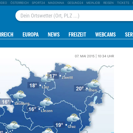
IDEO
ÖSTERREICH
SPORT24
MADONNA
GESUND24
MEINJOB
REISEN
TICKETS
RREICH
EUROPA
NEWS
FREIZEIT
WEBCAMS
SER
07. MAI 2015 | 10:34 UHR