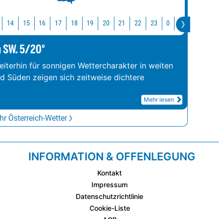
14
15
16
17
18
19
20
21
22
23
0
1
2
3
m SW. 5/20°
iterhin für sonnigen Wettercharakter in weiten
nd Süden zeigen sich zeitweise dichtere
Mehr lesen
r Österreich-Wetter
INFORMATION & OFFENLEGUNG
Kontakt
Impressum
Datenschutzrichtlinie
Cookie-Liste