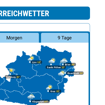
RREICHWETTER
Morgen
9 Tage
Linz
24°
Wien
24°
Sankt Pölten
22°
Eisenstadt
24°
Salzburg
22°
Graz
22°
Klagenfurt
21°