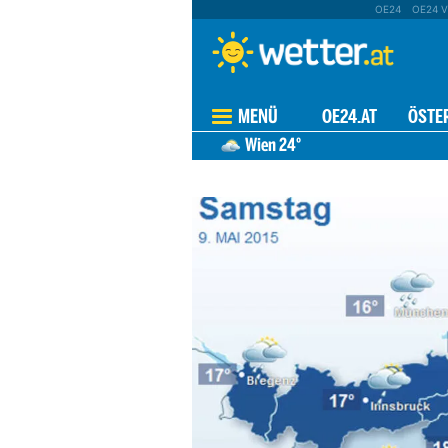
OE24
OE24 V
MENÜ
OE24.AT
ÖSTE
Wien
24°