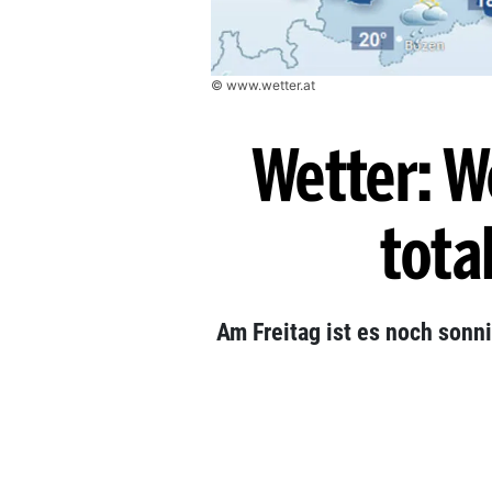
© www.wetter.at
Wetter: 
tota
Am Freitag ist es noch sonn