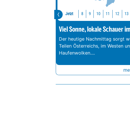
Jetzt
10
11
12
13
8
9
Viel Sonne, lokale Schauer i
Der heutige Nachmittag sorgt we
Teilen Österreichs, im Westen u
Haufenwolken.
...
meh