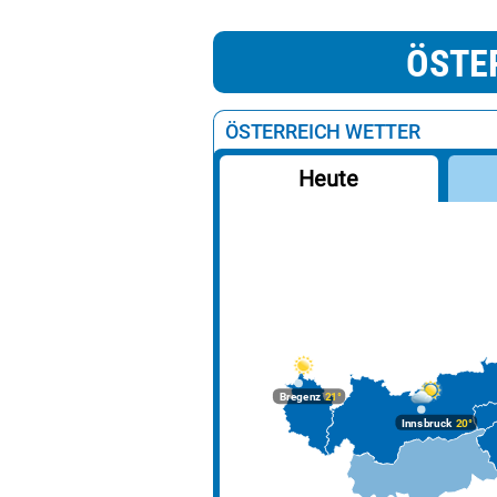
ÖSTE
ÖSTERREICH WETTER
Heute
Bregenz
21°
Innsbruck
20°