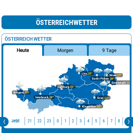
ÖSTERREICHWETTER
ÖSTERREICH WETTER
Morgen
9 Tage
Heute
Linz
25°
Wien
27°
Sankt Pölten
26°
Eisenstadt
26°
Salzburg
23°
Bregenz
25°
Innsbruck
19°
Graz
23°
Klagenfurt
24°
Jetzt
21
22
23
0
1
2
3
4
5
6
7
8
9