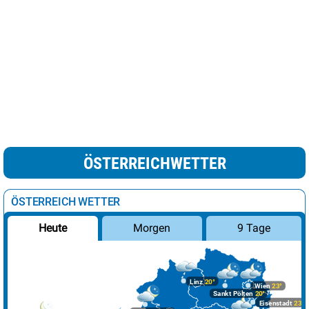
ÖSTERREICHWETTER
ÖSTERREICH WETTER
Morgen
9 Tage
Heute
Linz
20°
Wien
23°
Sankt Pölten
20°
Eisenstadt
23°