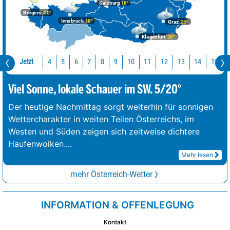
Salzburg
18°
Bregenz
20°
Innsbruck
18°
Graz
26°
Klagenfurt
20°
Jetzt
10
11
12
13
14
15
4
5
6
7
8
9
Viel Sonne, lokale Schauer im SW. 5/20°
Der heutige Nachmittag sorgt weiterhin für sonnigen
Wettercharakter in weiten Teilen Österreichs, im
Westen und Süden zeigen sich zeitweise dichtere
Haufenwolken.
...
Mehr lesen
mehr Österreich-Wetter
INFORMATION & OFFENLEGUNG
Kontakt