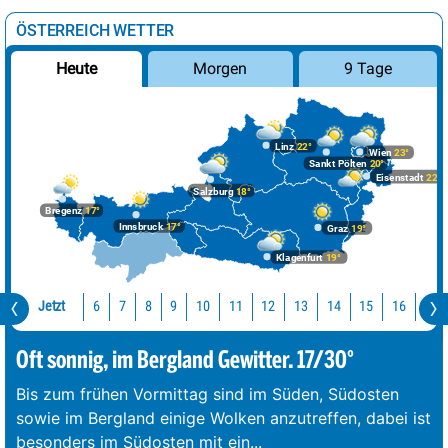
ÖSTERREICH WETTER
Morgen
9 Tage
Heute
Linz
22°
Wien
23°
Sankt Pölten
20°
Eisenstadt
22°
Salzburg
18°
Bregenz
17°
Innsbruck
17°
Graz
19°
Klagenfurt
19°
Jetzt
10
11
12
13
14
15
16
17
6
7
8
9
Oft sonnig, im Bergland Gewitter. 17/30°
Bis zum frühen Vormittag sind im Süden, Südosten
sowie im Bergland einige Wolken anzutreffen, dabei ist
besonders im Südosten mit ein
...