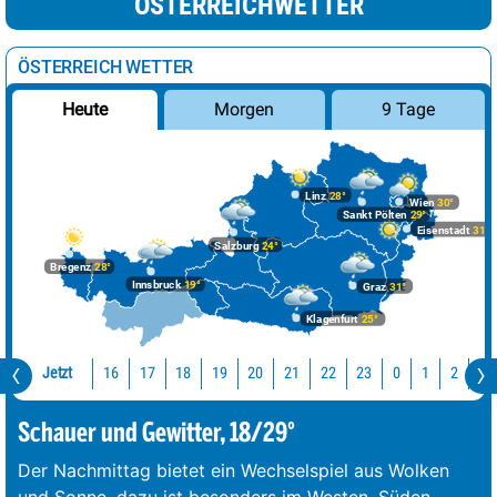
ÖSTERREICHWETTER
ÖSTERREICH WETTER
Morgen
9 Tage
Heute
Linz
28°
Wien
30°
Sankt Pölten
29°
Eisenstadt
31°
Salzburg
24°
Bregenz
28°
Innsbruck
19°
Graz
31°
Klagenfurt
25°
Jetzt
16
17
18
19
20
21
22
23
0
1
2
3
Schauer und Gewitter, 18/29°
Der Nachmittag bietet ein Wechselspiel aus Wolken
und Sonne, dazu ist besonders im Westen, Süden