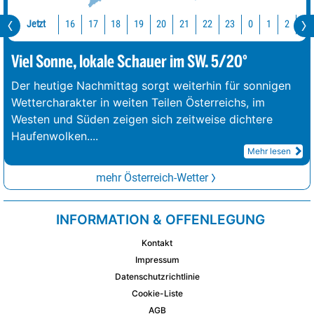
Jetzt
16
17
18
19
20
21
22
23
0
1
2
3
Viel Sonne, lokale Schauer im SW. 5/20°
Der heutige Nachmittag sorgt weiterhin für sonnigen
Wettercharakter in weiten Teilen Österreichs, im
Westen und Süden zeigen sich zeitweise dichtere
Haufenwolken.
...
Mehr lesen
mehr Österreich-Wetter
INFORMATION & OFFENLEGUNG
Kontakt
Impressum
Datenschutzrichtlinie
Cookie-Liste
AGB