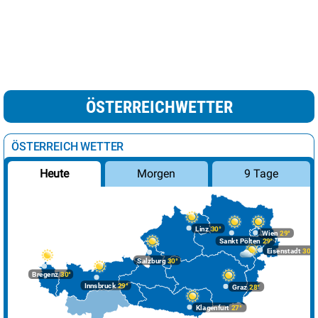
ÖSTERREICHWETTER
ÖSTERREICH WETTER
Morgen
9 Tage
Heute
Linz
30°
Wien
29°
Sankt Pölten
29°
Eisenstadt
30°
Salzburg
30°
Bregenz
30°
Innsbruck
29°
Graz
28°
Klagenfurt
27°