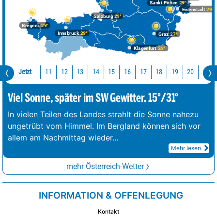
Sankt Pölten
29°
Eisenstadt
29°
Salzburg
29°
Bregenz
29°
Innsbruck
29°
Graz
27°
Klagenfurt
26°
Jetzt
11
12
13
14
15
16
17
18
19
20
21
Viel Sonne, später im SW Gewitter. 15°/31°
In vielen Teilen des Landes strahlt die Sonne nahezu
ungetrübt vom Himmel. Im Bergland können sich vor
allem am Nachmittag wieder
...
Mehr lesen
mehr Österreich-Wetter
INFORMATION & OFFENLEGUNG
Kontakt