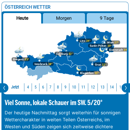
ÖSTERREICH WETTER
Morgen
9 Tage
Heute
Linz
24°
Wien
27°
Sankt Pölten
25°
Eisenstadt
24°
Salzburg
22°
Bregenz
23°
Innsbruck
18°
Graz
22°
Klagenfurt
22°
Jetzt
10
11
12
13
14
15
4
5
6
7
8
9
Viel Sonne, lokale Schauer im SW. 5/20°
Der heutige Nachmittag sorgt weiterhin für sonnigen
Wettercharakter in weiten Teilen Österreichs, im
Westen und Süden zeigen sich zeitweise dichtere