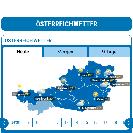
ÖSTERREICHWETTER
ÖSTERREICH WETTER
Morgen
9 Tage
Heute
Linz
25°
Wien
24°
Sankt Pölten
23°
Eisenstadt
25°
Salzburg
23°
Bregenz
22°
Innsbruck
20°
Graz
23°
Klagenfurt
21°
Jetzt
10
11
12
13
14
15
16
17
18
19
9