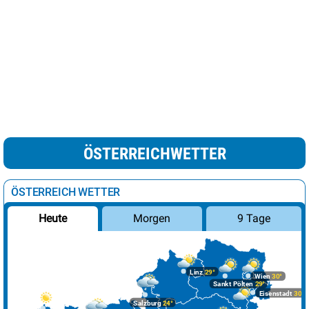
ÖSTERREICHWETTER
ÖSTERREICH WETTER
Morgen
9 Tage
Heute
Linz
29°
Wien
30°
Sankt Pölten
29°
Eisenstadt
30°
Salzburg
24°