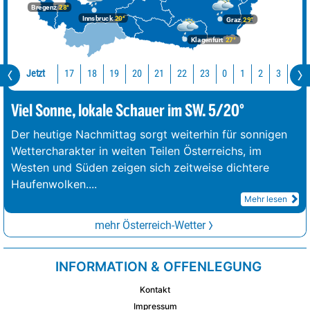
Bregenz
28°
Innsbruck
20°
Graz
29°
Klagenfurt
27°
Jetzt
17
18
19
20
21
22
23
0
1
2
3
4
Viel Sonne, lokale Schauer im SW. 5/20°
Der heutige Nachmittag sorgt weiterhin für sonnigen
Wettercharakter in weiten Teilen Österreichs, im
Westen und Süden zeigen sich zeitweise dichtere
Haufenwolken.
...
Mehr lesen
mehr Österreich-Wetter
INFORMATION & OFFENLEGUNG
Kontakt
Impressum