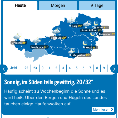
Morgen
9 Tage
Heute
Linz
26°
Wien
31°
Sankt Pölten
26°
Eisenstadt
26°
Salzburg
26°
Bregenz
26°
Innsbruck
24°
Graz
24°
Klagenfurt
23°
Jetzt
22
23
10
0
1
2
3
4
5
6
7
8
9
Sonnig, im Süden teils gewittrig, 20/32°
Häufig scheint zu Wochenbeginn die Sonne und es
wird heiß. Über den Bergen und Hügeln des Landes
tauchen einige Haufenwolken auf
...
Mehr lesen