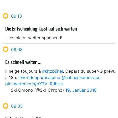
09:13
Die Entscheidung lässt auf sich warten
... es bleibt weiter spannend!
09:08
Es schneit weiter ...
Il neige toujours à
#kitzbühel
. Départ du super-G prévu
à 13h.
#worldcup
#fisalpine
@hahnenkammrace
pic.twitter.com/oXTVLRdhHs
— Ski Chrono (@Ski_Chrono)
19. Januar 2018
09:03