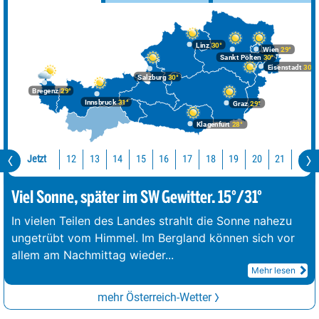
Linz
30°
Wien
29°
Sankt Pölten
30°
Eisenstadt
30°
Salzburg
30°
Bregenz
29°
Innsbruck
31°
Graz
29°
Klagenfurt
28°
Jetzt
12
13
14
15
16
17
18
19
20
21
22
Viel Sonne, später im SW Gewitter. 15°/31°
In vielen Teilen des Landes strahlt die Sonne nahezu
ungetrübt vom Himmel. Im Bergland können sich vor
allem am Nachmittag wieder
...
Mehr lesen
mehr Österreich-Wetter