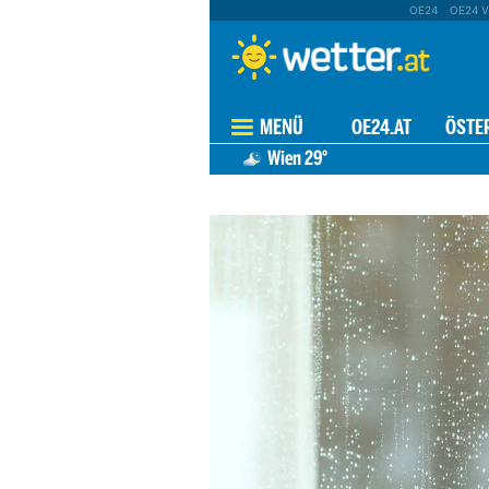
OE24
OE24 V
MENÜ
OE24.AT
ÖSTE
Wien
29°