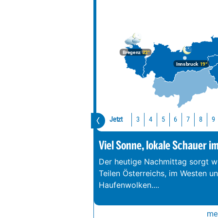
Bregenz
22°
Innsbruck
19°
Jetzt
3
4
5
6
7
8
9
Viel Sonne, lokale Schauer i
Der heutige Nachmittag sorgt we
Teilen Österreichs, im Westen u
Haufenwolken.
...
meh