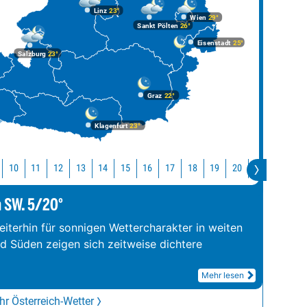
Linz
23°
Wien
29°
Sankt Pölten
26°
Eisenstadt
25°
Salzburg
23°
Graz
22°
Klagenfurt
23°
10
11
12
13
14
15
16
17
18
19
20
21
22
2
m SW. 5/20°
iterhin für sonnigen Wettercharakter in weiten
nd Süden zeigen sich zeitweise dichtere
Mehr lesen
r Österreich-Wetter