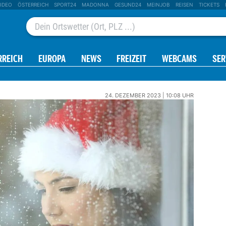
IDEO
ÖSTERREICH
SPORT24
MADONNA
GESUND24
MEINJOB
REISEN
TICKETS
RREICH
EUROPA
NEWS
FREIZEIT
WEBCAMS
SER
24. DEZEMBER 2023 | 10:08 UHR