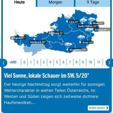
Morgen
9 Tage
Heute
Linz
24°
Wien
25°
Sankt Pölten
23°
Eisenstadt
23°
Salzburg
19°
Bregenz
21°
Innsbruck
18°
Graz
19°
Klagenfurt
19°
Jetzt
10
11
12
0
1
2
3
4
5
6
7
8
9
Viel Sonne, lokale Schauer im SW. 5/20°
Der heutige Nachmittag sorgt weiterhin für sonnigen
Wettercharakter in weiten Teilen Österreichs, im
Westen und Süden zeigen sich zeitweise dichtere
Haufenwolken.
...
Mehr lesen