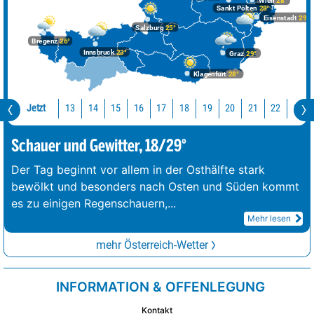
Wien
28°
Sankt Pölten
28°
Eisenstadt
29°
Salzburg
25°
Bregenz
26°
Innsbruck
23°
Graz
29°
Klagenfurt
28°
Jetzt
13
14
15
16
17
18
19
20
21
22
23
Schauer und Gewitter, 18/29°
Der Tag beginnt vor allem in der Osthälfte stark
bewölkt und besonders nach Osten und Süden kommt
es zu einigen Regenschauern,
...
Mehr lesen
mehr Österreich-Wetter
INFORMATION & OFFENLEGUNG
Kontakt