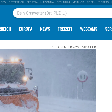
IDEO
ÖSTERREICH
SPORT24
MADONNA
GESUND24
MEINJOB
REISEN
TICKETS
RREICH
EUROPA
NEWS
FREIZEIT
WEBCAMS
SER
10. DEZEMBER 2022 | 14:04 UHR