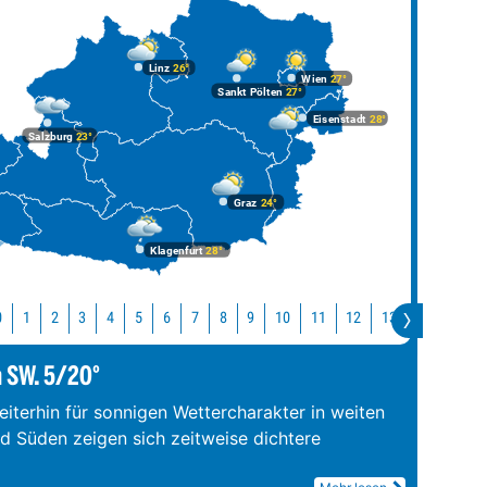
Linz
26°
Wien
27°
Sankt Pölten
27°
Eisenstadt
28°
Salzburg
23°
Graz
24°
Klagenfurt
28°
10
11
12
13
14
15
0
1
2
3
4
5
6
7
8
9
m SW. 5/20°
iterhin für sonnigen Wettercharakter in weiten
nd Süden zeigen sich zeitweise dichtere