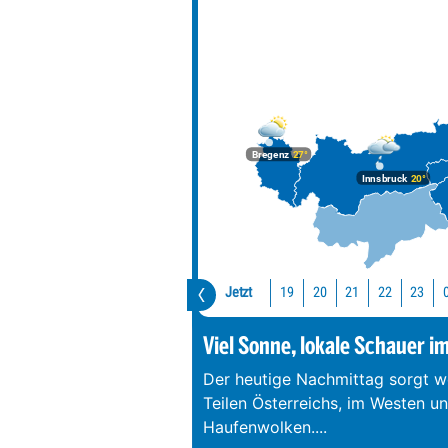
Bregenz
27°
Innsbruck
20°
Jetzt
19
20
21
22
23
Viel Sonne, lokale Schauer i
Der heutige Nachmittag sorgt we
Teilen Österreichs, im Westen u
Haufenwolken.
...