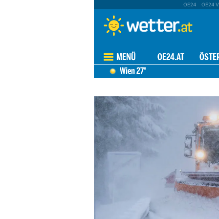
OE24
OE24 V
MENÜ
OE24.AT
ÖSTE
Wien
27°