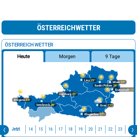
ÖSTERREICHWETTER
ÖSTERREICH WETTER
Morgen
9 Tage
Heute
Linz
29°
Wien
29°
Sankt Pölten
28°
Eisenstadt
29°
Salzburg
29°
Bregenz
28°
Innsbruck
28°
Graz
27°
Klagenfurt
27°
Jetzt
14
15
16
17
18
19
20
21
22
23
0