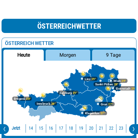
ÖSTERREICHWETTER
ÖSTERREICH WETTER
Morgen
9 Tage
Heute
Linz
29°
Wien
29°
Sankt Pölten
28°
Eisenstadt
29°
Salzburg
29°
Bregenz
28°
Innsbruck
28°
Graz
27°
Klagenfurt
27°
Jetzt
14
15
16
17
18
19
20
21
22
23
0