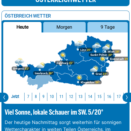
ÖSTERREICH WETTER
Morgen
9 Tage
Heute
Linz
25°
Wien
28°
Sankt Pölten
23°
Eisenstadt
29°
Salzburg
23°
Bregenz
22°
Innsbruck
20°
Graz
25°
Klagenfurt
24°
Jetzt
10
11
12
13
14
15
16
17
18
7
8
9
Viel Sonne, lokale Schauer im SW. 5/20°
Der heutige Nachmittag sorgt weiterhin für sonnigen
Wettercharakter in weiten Teilen Österreichs, im