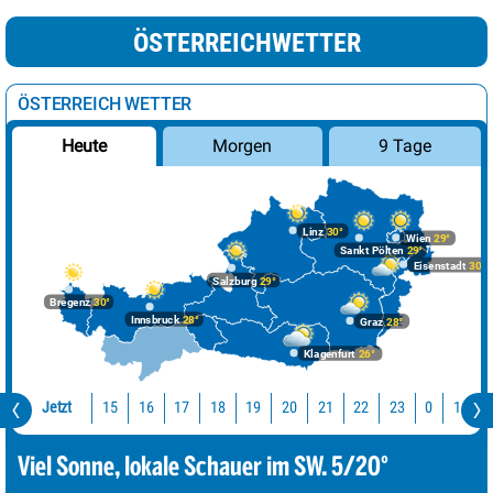
ÖSTERREICHWETTER
ÖSTERREICH WETTER
Morgen
9 Tage
Heute
Linz
30°
Wien
29°
Sankt Pölten
29°
Eisenstadt
30°
Salzburg
29°
Bregenz
30°
Innsbruck
28°
Graz
28°
Klagenfurt
26°
Jetzt
15
16
17
18
19
20
21
22
23
0
1
2
Viel Sonne, lokale Schauer im SW. 5/20°