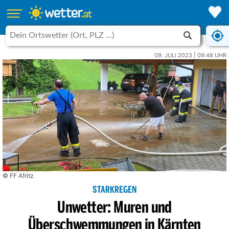
09. JULI 2023 | 09:48 UHR
© FF Afritz
STARKREGEN
Unwetter: Muren und
Überschwemmungen in Kärnten