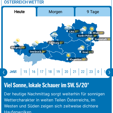
ÖSTERREICH WETTER
Morgen
9 Tage
Heute
Linz
27°
Wien
29°
Sankt Pölten
29°
Eisenstadt
30°
Salzburg
23°
Bregenz
28°
Innsbruck
20°
Graz
31°
Klagenfurt
26°
Jetzt
15
16
17
18
19
20
21
22
23
0
1
2
Viel Sonne, lokale Schauer im SW. 5/20°
Der heutige Nachmittag sorgt weiterhin für sonnigen
Wettercharakter in weiten Teilen Österreichs, im
Westen und Süden zeigen sich zeitweise dichtere
Haufenwolken.
...