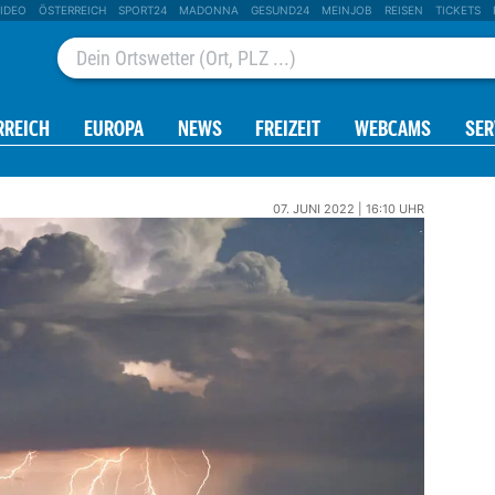
IDEO
ÖSTERREICH
SPORT24
MADONNA
GESUND24
MEINJOB
REISEN
TICKETS
RREICH
EUROPA
NEWS
FREIZEIT
WEBCAMS
SER
07. JUNI 2022 | 16:10 UHR