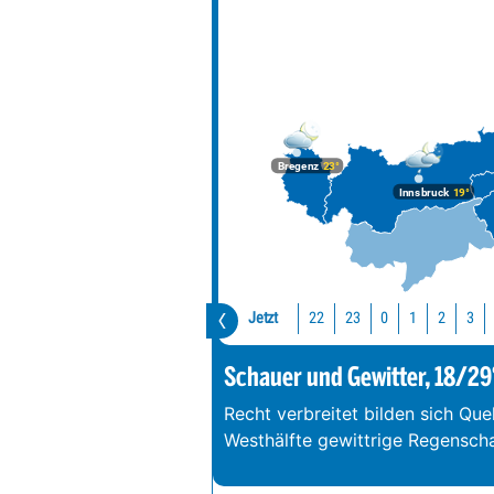
Bregenz
23°
Innsbruck
19°
Jetzt
22
23
0
1
2
3
Schauer und Gewitter, 18/29
Recht verbreitet bilden sich Que
Westhälfte gewittrige Regenschau