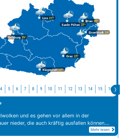
Linz
21°
Wien
27°
Sankt Pölten
27°
Eisenstadt
26°
Salzburg
19°
Graz
27°
Klagenfurt
22°
10
11
12
13
14
15
16
17
18
4
5
6
7
8
9
°
llwolken und es gehen vor allem in der
er nieder, die auch kräftig ausfallen können.
...
Mehr lesen