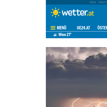
OE24
OE24 V
MENÜ
OE24.AT
ÖSTE
Wien
27°