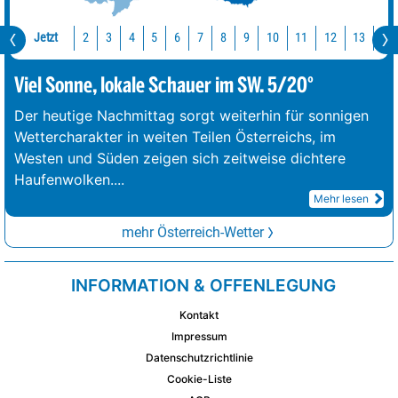
Jetzt
10
11
12
13
14
2
3
4
5
6
7
8
9
Viel Sonne, lokale Schauer im SW. 5/20°
Der heutige Nachmittag sorgt weiterhin für sonnigen
Wettercharakter in weiten Teilen Österreichs, im
Westen und Süden zeigen sich zeitweise dichtere
Haufenwolken.
...
Mehr lesen
mehr Österreich-Wetter
INFORMATION & OFFENLEGUNG
Kontakt
Impressum
Datenschutzrichtlinie
Cookie-Liste