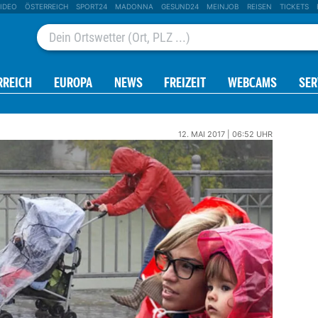
IDEO
ÖSTERREICH
SPORT24
MADONNA
GESUND24
MEINJOB
REISEN
TICKETS
RREICH
EUROPA
NEWS
FREIZEIT
WEBCAMS
SER
12. MAI 2017 | 06:52 UHR