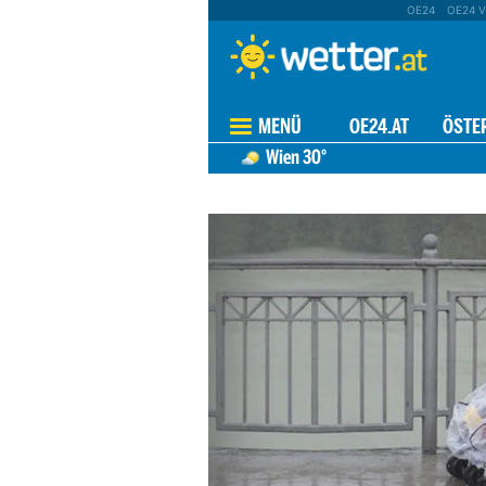
OE24
OE24 V
MENÜ
OE24.AT
ÖSTE
Wien
30°