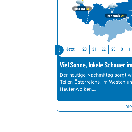
Bregenz
25°
Innsbruck
22°
Jetzt
20
21
22
23
0
1
Viel Sonne, lokale Schauer i
Der heutige Nachmittag sorgt we
Teilen Österreichs, im Westen u
Haufenwolken.
...
meh