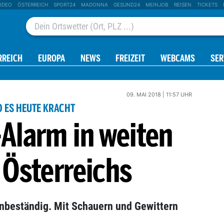
IDEO
ÖSTERREICH
SPORT24
MADONNA
GESUND24
MEINJOB
REISEN
TICKETS
RREICH
EUROPA
NEWS
FREIZEIT
WEBCAMS
SER
09. MAI 2018 | 11:57 UHR
 ES HEUTE KRACHT
Alarm in weiten
 Österreichs
nbeständig. Mit Schauern und Gewittern