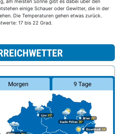
ig, am meisten Sonne gibt es dabei über den
ntstehen einige Schauer oder Gewitter, die in der
ziehen. Die Temperaturen gehen etwas zurück.
stwerte: 17 bis 22 Grad.
RREICHWETTER
Morgen
9 Tage
Linz
25°
Wien
27°
Sankt Pölten
26°
Eisenstadt
28°