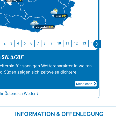
Salzburg
19°
Graz
29°
Klagenfurt
22°
10
11
12
13
14
15
16
2
3
4
5
6
7
8
9
m SW. 5/20°
iterhin für sonnigen Wettercharakter in weiten
nd Süden zeigen sich zeitweise dichtere
Mehr lesen
r Österreich-Wetter
INFORMATION & OFFENLEGUNG