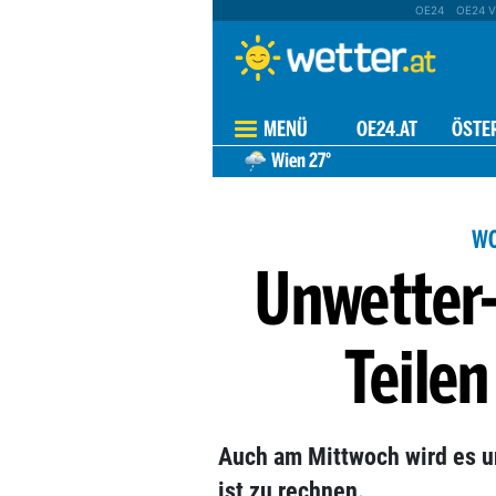
OE24
OE24 V
MENÜ
OE24.AT
ÖSTE
Wien
27°
WO
Unwetter-
Teilen
Auch am Mittwoch wird es u
ist zu rechnen.