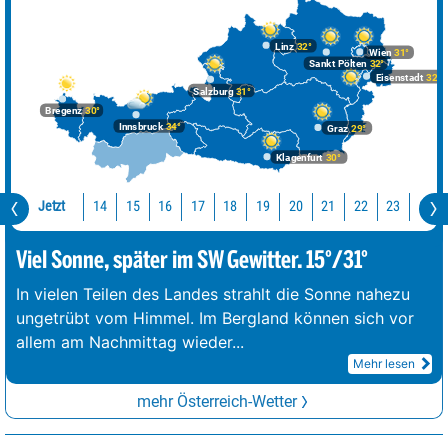
Linz
32°
Wien
31°
Sankt Pölten
32°
Eisenstadt
32°
Salzburg
31°
Bregenz
30°
Innsbruck
34°
Graz
29°
Klagenfurt
30°
Jetzt
14
15
16
17
18
19
20
21
22
23
0
Viel Sonne, später im SW Gewitter. 15°/31°
In vielen Teilen des Landes strahlt die Sonne nahezu
ungetrübt vom Himmel. Im Bergland können sich vor
allem am Nachmittag wieder
...
Mehr lesen
mehr Österreich-Wetter