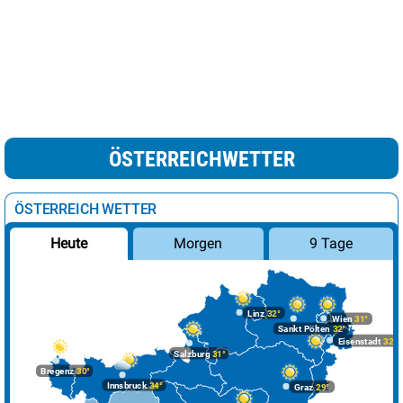
ÖSTERREICHWETTER
ÖSTERREICH WETTER
Morgen
9 Tage
Heute
Linz
32°
Wien
31°
Sankt Pölten
32°
Eisenstadt
32°
Salzburg
31°
Bregenz
30°
Innsbruck
34°
Graz
29°