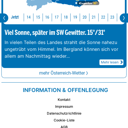
Klagenfurt
30°
Jetzt
14
15
16
17
18
19
20
21
22
23
0
Viel Sonne, später im SW Gewitter. 15°/31°
In vielen Teilen des Landes strahlt die Sonne nahezu
ungetrübt vom Himmel. Im Bergland können sich vor
allem am Nachmittag wieder
...
Mehr lesen
mehr Österreich-Wetter
INFORMATION & OFFENLEGUNG
Kontakt
Impressum
Datenschutzrichtlinie
Cookie-Liste
AGB