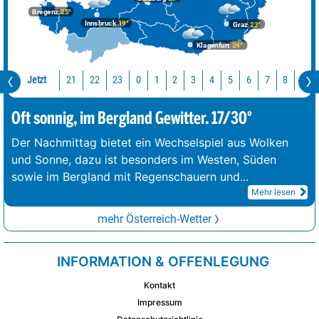
Bregenz
25°
Innsbruck
19°
Graz
23°
Klagenfurt
24°
Jetzt
21
22
23
0
1
2
3
4
5
6
7
8
9
Oft sonnig, im Bergland Gewitter. 17/30°
Der Nachmittag bietet ein Wechselspiel aus Wolken
und Sonne, dazu ist besonders im Westen, Süden
sowie im Bergland mit Regenschauern und
...
Mehr lesen
mehr Österreich-Wetter
INFORMATION & OFFENLEGUNG
Kontakt
Impressum