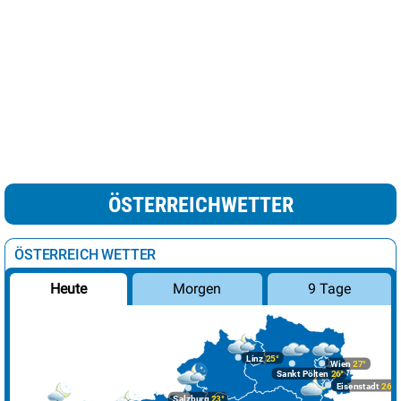
ÖSTERREICHWETTER
ÖSTERREICH WETTER
Morgen
9 Tage
Heute
Linz
25°
Wien
27°
Sankt Pölten
26°
Eisenstadt
26°
Salzburg
23°