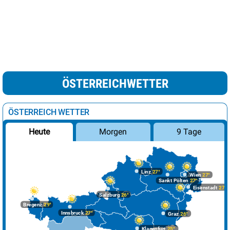
ÖSTERREICHWETTER
ÖSTERREICH WETTER
Morgen
9 Tage
Heute
Linz
27°
Wien
27°
Sankt Pölten
27°
Eisenstadt
27°
Salzburg
26°
Bregenz
29°
Innsbruck
27°
Graz
26°
Klagenfurt
25°