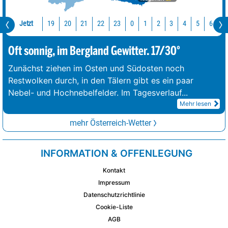
Jetzt
19
20
21
22
23
0
1
2
3
4
5
6
7
Oft sonnig, im Bergland Gewitter. 17/30°
Zunächst ziehen im Osten und Südosten noch
Restwolken durch, in den Tälern gibt es ein paar
Nebel- und Hochnebelfelder. Im Tagesverlauf
...
Mehr lesen
mehr Österreich-Wetter
INFORMATION & OFFENLEGUNG
Kontakt
Impressum
Datenschutzrichtlinie
Cookie-Liste
AGB