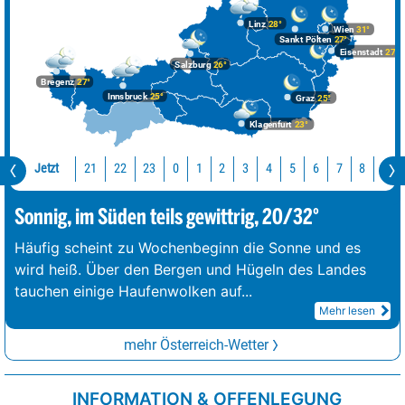
Linz
28°
Wien
31°
Sankt Pölten
27°
Eisenstadt
27°
Salzburg
26°
Bregenz
27°
Innsbruck
25°
Graz
25°
Klagenfurt
23°
Jetzt
21
22
23
0
1
2
3
4
5
6
7
8
9
Sonnig, im Süden teils gewittrig, 20/32°
Häufig scheint zu Wochenbeginn die Sonne und es
wird heiß. Über den Bergen und Hügeln des Landes
tauchen einige Haufenwolken auf
...
Mehr lesen
mehr Österreich-Wetter
INFORMATION & OFFENLEGUNG